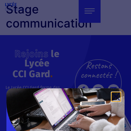
Stage
communication
Rejoins
le
Lycée
Restons
CCI Gard
.
connectés !
Le Lycée CCI Gard forme des
professionnels reconnus
dans 6 domaines d’activité :
commerce-vente, services,
gestion, communication,
informatique et
management.
Les formations proposées