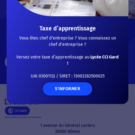
par la voie scolaire ou
l’alternance, garantissent un
taux de réussite élevé aux
examens. L’une d’elle vous
Taxe d’apprentissage
intéresse ? Démarrez sans
plus tarder vos démarches
Vous êtes chef d’entreprise ? Vous connaissez un
d’inscription !
chef d’entreprise ?
Versez votre taxe d’apprentissage au
Lycée CCI Gard
CANDIDATER
!
UAI 0300112J / SIRET : 13002282500025
S'INFORMER
1 avenue du Général Leclerc
30000 Nîmes