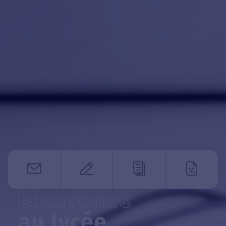
Bienvenue
au lycée
.