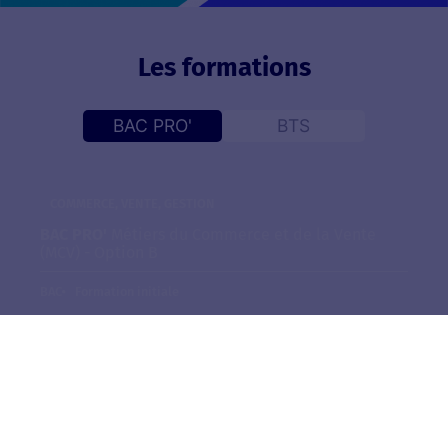
Les formations
BAC PRO'
BTS
COMMERCE, VENTE, GESTION
BAC PRO'
Métiers du Commerce et de la Vente
(MCV) - Option B
BAC
Formation initiale