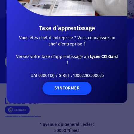
par la voie scolaire ou
l’alternance, garantissent un
taux de réussite élevé aux
examens. L’une d’elle vous
Taxe d’apprentissage
intéresse ? Démarrez sans
plus tarder vos démarches
Vous êtes chef d’entreprise ? Vous connaissez un
d’inscription !
chef d’entreprise ?
Versez votre taxe d’apprentissage au
Lycée CCI Gard
CANDIDATER
!
UAI 0300112J / SIRET : 13002282500025
S'INFORMER
1 avenue du Général Leclerc
30000 Nîmes