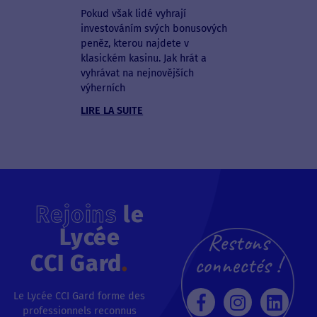
Pokud však lidé vyhrají
investováním svých bonusových
peněz, kterou najdete v
klasickém kasinu. Jak hrát a
vyhrávat na nejnovějších
výherních
LIRE LA SUITE
Rejoins
le
Lycée
Restons
CCI Gard
.
connectés !
Le Lycée CCI Gard forme des
professionnels reconnus