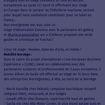
d’anglais sont en stage ERASMUS. Ils sont en section
européenne au Lycée CCI Gard et effectuent leur stage
en Europe dans le secteur de l’hôtellerie-tourisme, secteur
pour lequel nous souhaitons candidater pour un label en
France…
Nos enseignante ont, eux, suivi un
stage d’observation Erasmus avec le partenaire Art gallery
et
@arte.m.association
qui a d’ailleurs proposé une visite
guidée et artistique de Funchal !
Lieux de stage : Musées, Galeries d’arts, et Hôtels !
Mobilité Norvège :
Dans le cadre du projet international « Live European Business
Expérience » (LEBE), mené en collaboration avec des
partenaires scolaires et professionnels de 5 pays européens, 3
jeunes élèves du lycée ont effectué un stage de 10 jours dans
des entreprises Norvégiennes, à Alta, au nord de la Norvège.
– Maria travaille chez Palentir, complexe touristique réceptif
intégrant hôtel, restaurant, et éco-lodges
– Ismaêl officie chez Bumpris, supermarché haut de gamme
– Sacha est chez Alta Motor Center, le plus grand garage auto et