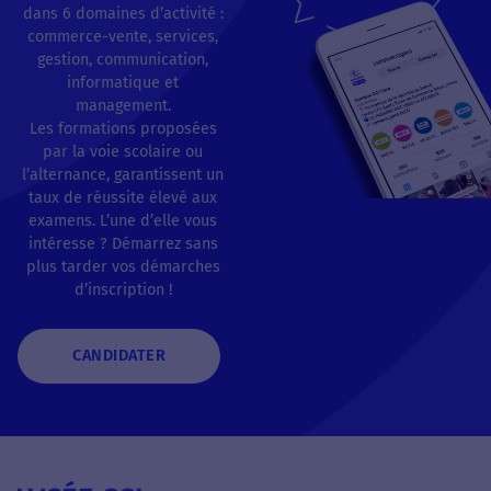
dans 6 domaines d’activité :
commerce-vente, services,
gestion, communication,
informatique et
management.
Les formations proposées
par la voie scolaire ou
l’alternance, garantissent un
taux de réussite élevé aux
examens. L’une d’elle vous
intéresse ? Démarrez sans
plus tarder vos démarches
d’inscription !
CANDIDATER