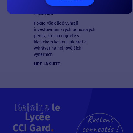
Roce 2026
15 mai 2026
Pokud však lidé vyhrají
investováním svých bonusových
peněz, kterou najdete v
klasickém kasinu. Jak hrát a
vyhrávat na nejnovějších
výherních
LIRE LA SUITE
Rejoins
le
Lycée
Restons
CCI Gard
.
connectés !