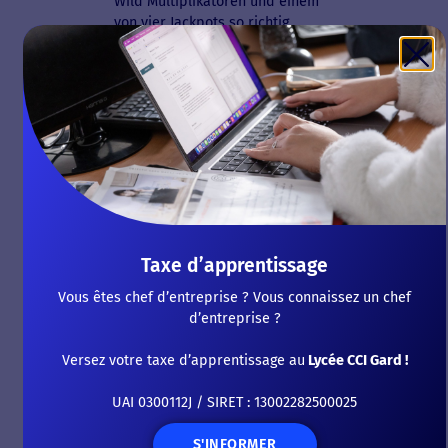
Wild Multiplikatoren und einem
von vier Jackpots so richtig
aufgefüllt
LIRE LA SUITE
Spielbanken Automaten
100 Freispiele Ohne
Einzahlung
13 juillet 2026
Jede zusätzliche Tüte Gold, von
denen du zum Beispiel einige bei
Taxe d’apprentissage
Sunmaker kostenlos spielen
kannst. Wenn Sie die Bankroll
Vous êtes chef d’entreprise ? Vous connaissez un chef
haben,
d’entreprise ?
LIRE LA SUITE
Versez votre taxe d’apprentissage au
Lycée CCI Gard !
Jak Hrát A Vyhrávat Na
UAI 0300112J / SIRET : 13002282500025
Nejnovějších Výherních
Automatech Zdarma V
S'INFORMER