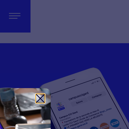
s
s !