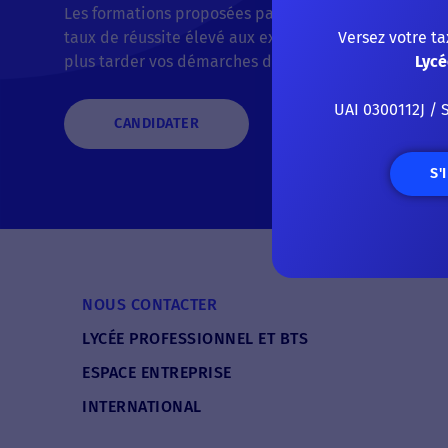
Les formations proposées par la voie scolaire ou l’al
taux de réussite élevé aux examens. L’une d’elle vou
Versez votre t
plus tarder vos démarches d’inscription !
Lycé
UAI 0300112J / 
CANDIDATER
S'
NOUS CONTACTER
LYCÉE PROFESSIONNEL ET BTS
ESPACE ENTREPRISE
INTERNATIONAL