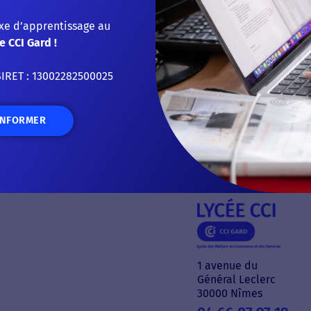
ternance, garantissent un
s intéresse ? Démarrez sans
axe d’apprentissage au
e CCI Gard !
SIRET : 13002282500025
INFORMER
1 avenue du
Général Leclerc
30000 Nîmes